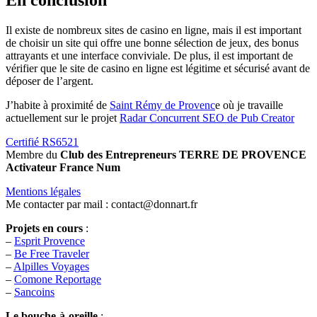
Il existe de nombreux sites de casino en ligne, mais il est important
de choisir un site qui offre une bonne sélection de jeux, des bonus
attrayants et une interface conviviale. De plus, il est important de
vérifier que le site de casino en ligne est légitime et sécurisé avant de
déposer de l’argent.
J’habite à proximité de
Saint Rémy de Provenc
e où je travaille
actuellement sur le projet
Radar Concurrent SEO de Pub Creator
Certifié RS6521
Membre du
Club des Entrepreneurs TERRE DE PROVENCE
Activateur France Num
Mentions légales
Me contacter par mail : contact@donnart.fr
Projets en cours
:
–
Esprit Provence
–
Be Free Traveler
–
Alpilles Voyages
–
Comone Reportage
–
Sancoins
Le bouche-à-oreille
: