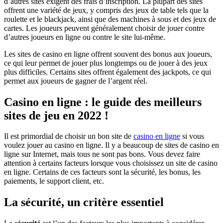
d’autres sites exigent des frais d’inscription. La plupart des sites
offrent une variété de jeux, y compris des jeux de table tels que la
roulette et le blackjack, ainsi que des machines à sous et des jeux de
cartes. Les joueurs peuvent généralement choisir de jouer contre
d’autres joueurs en ligne ou contre le site lui-même.
Les sites de casino en ligne offrent souvent des bonus aux joueurs,
ce qui leur permet de jouer plus longtemps ou de jouer à des jeux
plus difficiles. Certains sites offrent également des jackpots, ce qui
permet aux joueurs de gagner de l’argent réel.
Casino en ligne : le guide des meilleurs
sites de jeu en 2022 !
Il est primordial de choisir un bon site de
casino en ligne
si vous
voulez jouer au casino en ligne. Il y a beaucoup de sites de casino en
ligne sur Internet, mais tous ne sont pas bons. Vous devez faire
attention à certains facteurs lorsque vous choisissez un site de casino
en ligne. Certains de ces facteurs sont la sécurité, les bonus, les
paiements, le support client, etc.
La sécurité, un critère essentiel