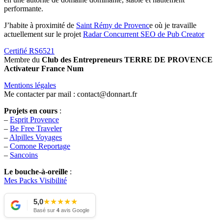
performante.
J’habite à proximité de
Saint Rémy de Provenc
e où je travaille
actuellement sur le projet
Radar Concurrent SEO de Pub Creator
Certifié RS6521
Membre du
Club des Entrepreneurs TERRE DE PROVENCE
Activateur France Num
Mentions légales
Me contacter par mail : contact@donnart.fr
Projets en cours
:
–
Esprit Provence
–
Be Free Traveler
–
Alpilles Voyages
–
Comone Reportage
–
Sancoins
Le bouche-à-oreille
:
Mes Packs Visibilité
★
★
★
★
★
5,0
Basé sur
4
avis Google