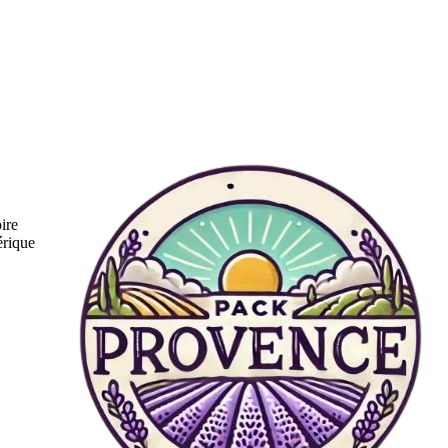
ire
érique