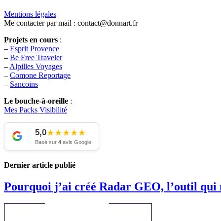
Mentions légales
Me contacter par mail : contact@donnart.fr
Projets en cours
:
–
Esprit Provence
–
Be Free Traveler
–
Alpilles Voyages
–
Comone Reportage
–
Sancoins
Le bouche-à-oreille
:
Mes Packs Visibilité
5,0
★
★
★
★
★
Basé sur
4
avis Google
Dernier article publié
Pourquoi j’ai créé Radar GEO, l’outil qui m