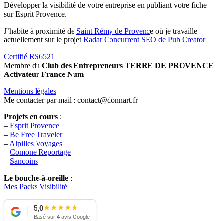
Développer la visibilité de votre entreprise en publiant votre fiche
sur Esprit Provence.
J’habite à proximité de
Saint Rémy de Provenc
e où je travaille
actuellement sur le projet
Radar Concurrent SEO de Pub Creator
Certifié RS6521
Membre du
Club des Entrepreneurs TERRE DE PROVENCE
Activateur France Num
Mentions légales
Me contacter par mail : contact@donnart.fr
Projets en cours
:
–
Esprit Provence
–
Be Free Traveler
–
Alpilles Voyages
–
Comone Reportage
–
Sancoins
Le bouche-à-oreille
:
Mes Packs Visibilité
★
★
★
★
★
5,0
Basé sur
4
avis Google